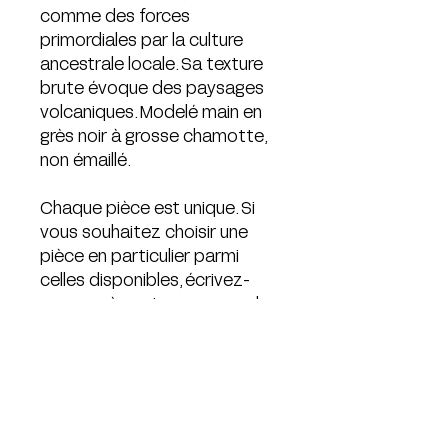
comme des forces
primordiales par la culture
ancestrale locale. Sa texture
brute évoque des paysages
volcaniques. Modelé main en
grès noir à grosse chamotte,
non émaillé.
Chaque pièce est unique. Si
vous souhaitez choisir une
pièce en particulier parmi
celles disponibles, écrivez-
nous après votre commande.
Dimensions (approximatives,
chaque pièce étant unique)
14x14x5 cm
Design floral image 1, 4, 5 par