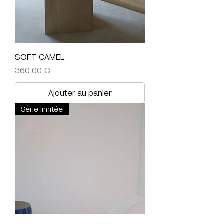
SOFT CAMEL
Prix
360,00 €
Ajouter au panier
Série limitée