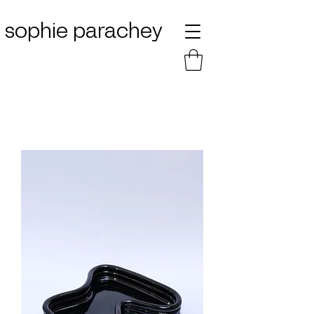
sophie parachey
Free shipping for Christmas with the code
XMAS22