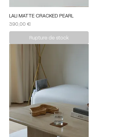
LALI MATTE CRACKED PEARL
Prix
390,00 €
Rupture de stock