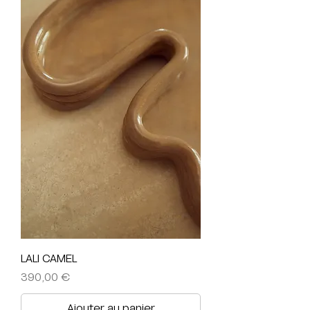
LALI CAMEL
Prix
390,00 €
Ajouter au panier